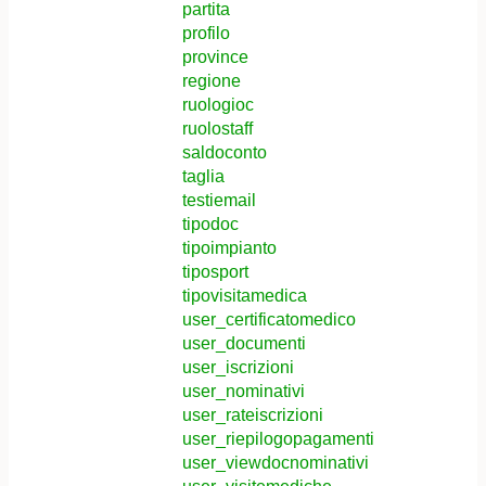
partita
profilo
province
regione
ruologioc
ruolostaff
saldoconto
taglia
testiemail
tipodoc
tipoimpianto
tiposport
tipovisitamedica
user_certificatomedico
user_documenti
user_iscrizioni
user_nominativi
user_rateiscrizioni
user_riepilogopagamenti
user_viewdocnominativi